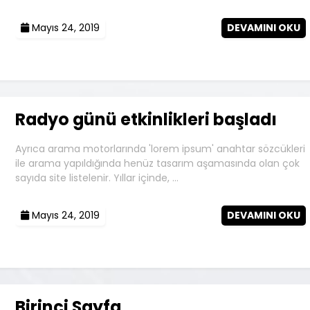
Mayıs 24, 2019
DEVAMINI OKU
Radyo günü etkinlikleri başladı
Ayrıca arama motorlarında 'lorem ipsum' anahtar sözcükleri
ile arama yapıldığında henüz tasarım aşamasında olan çok
sayıda site listelenir. Yıllar içinde, …
Mayıs 24, 2019
DEVAMINI OKU
Birinci Sayfa