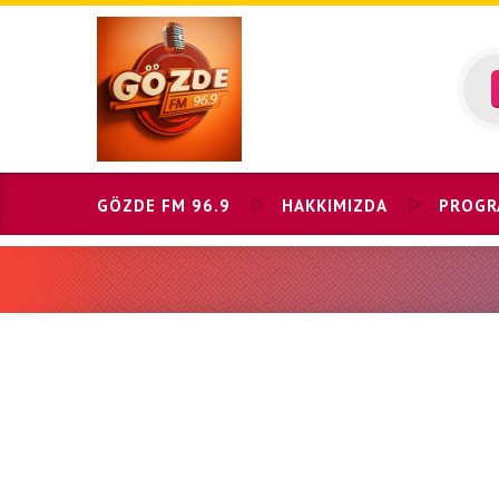
Skip
to
content
GÖZDE FM 96.9
HAKKIMIZDA
PROGR