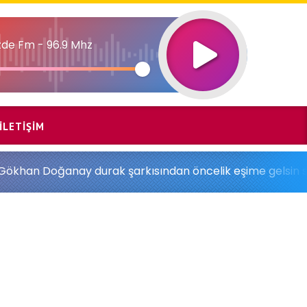
de Fm - 96.9 Mhz
İLETIŞIM
 şarkısından öncelik eşime gelsin sonra arkadaşlarım