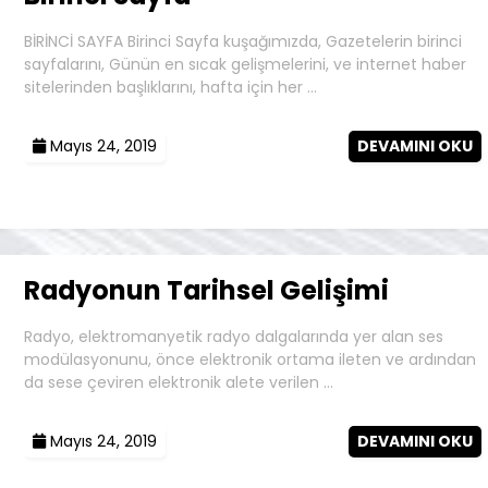
BİRİNCİ SAYFA Birinci Sayfa kuşağımızda, Gazetelerin birinci
sayfalarını, Günün en sıcak gelişmelerini, ve internet haber
sitelerinden başlıklarını, hafta için her …
Mayıs 24, 2019
DEVAMINI OKU
Radyonun Tarihsel Gelişimi
Radyo, elektromanyetik radyo dalgalarında yer alan ses
modülasyonunu, önce elektronik ortama ileten ve ardından
da sese çeviren elektronik alete verilen …
Mayıs 24, 2019
DEVAMINI OKU