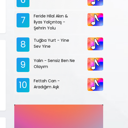
6
Feride Hilal Akın &
7
İlyas Yalçıntaş -
Şehrin Yolu
Tuğba Yurt - Yine
8
Sev Yine
Yalın - Sensiz Ben Ne
9
Olayım
Fettah Can -
10
Aradığım Aşk