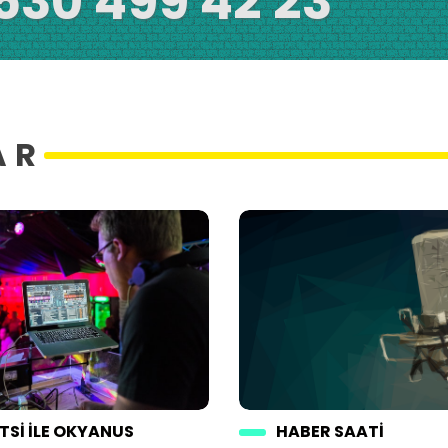
530 499 42 23
AR
TSI ILE OKYANUS
HABER SAATI