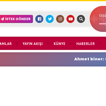
Göz
İSTEK GÖNDER
AMLAR
YAYIN AKIŞI
KÜNYE
HABERLER
Ahmet biner:
Gökhan Doğanay durak