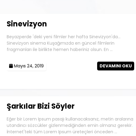
Sinevizyon
Beyazperde 'deki yeni filmler her hafta Sinevizyon'da...
Sinevizyon sinema Kuşağımızda en güncel filmlerin
fragmanları ile birlikte hemen haberiniz olsun. En …
Mayıs 24, 2019
DEVAMINI OKU
Şarkılar Bizi Söyler
Eğer bir Lorem Ipsum pasajı kullanacaksanız, metin aralarına
utandırıcı sözcükler gizlenmediğinden emin olmanız gerekir.
İnternet'teki tüm Lorem Ipsum üreteçleri önceden …