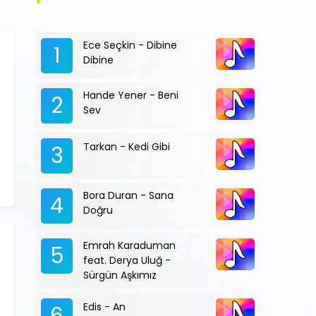
Ece Seçkin - Dibine
1
Dibine
Hande Yener - Beni
2
Sev
Tarkan - Kedi Gibi
3
Bora Duran - Sana
4
Doğru
Emrah Karaduman
5
feat. Derya Uluğ -
Sürgün Aşkımız
Edis - An